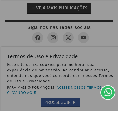
VEJA MAIS PUBLICAÇÕES
Siga-nos nas redes sociais
CRÔNICAS
Termos de Uso e Privacidade
NACIONAL
Esse site utiliza cookies para melhorar sua
experiência de navegação. Ao continuar o acesso,
RELEMBRE
entendemos que você concorda com nossos Termos
POLICIAL
de Uso e Privacidade.
GERAL
PARA MAIS INFORMAÇÕES,
ACESSE NOSSOS TERMOS
CLICANDO AQUI
POLÍTICA
CONTOS DE DOMINGO
PROSSEGUIR
CIDADES
EDITORIAL