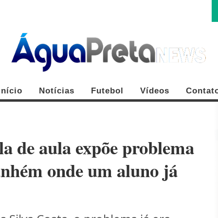
Início
Notícias
Futebol
Vídeos
Contat
la de aula expõe problema
tanhém onde um aluno já
FE