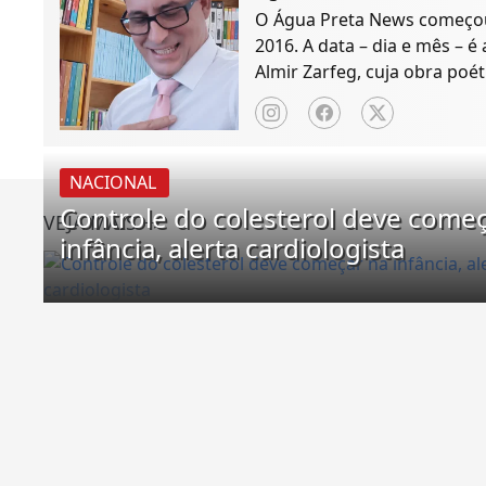
O Água Preta News começou 
2016. A data – dia e mês – é
Almir Zarfeg, cuja obra poét
de notícias e entreteniment
NACIONAL
Controle do colesterol deve come
VEJA MAIS
infância, alerta cardiologista