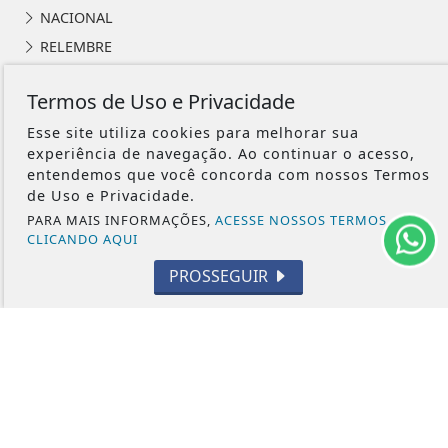
NACIONAL
RELEMBRE
POLICIAL
Termos de Uso e Privacidade
GERAL
Esse site utiliza cookies para melhorar sua
POLÍTICA
experiência de navegação. Ao continuar o acesso,
CONTOS DE DOMINGO
entendemos que você concorda com nossos Termos
CIDADES
de Uso e Privacidade.
EDITORIAL
PARA MAIS INFORMAÇÕES,
ACESSE NOSSOS TERMOS
CLICANDO AQUI
INTERNACIONAL
PROSSEGUIR
OPINIÃO
ECONOMIA
CULTURA
EVENTOS
RELIGIÃO
TECNOLOGIA