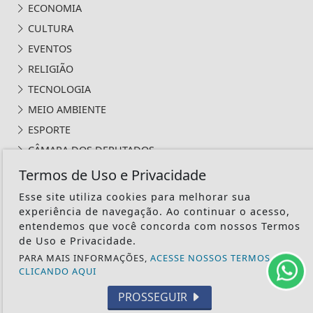
ECONOMIA
CULTURA
EVENTOS
RELIGIÃO
TECNOLOGIA
MEIO AMBIENTE
ESPORTE
CÂMARA DOS DEPUTADOS
Termos de Uso e Privacidade
Esse site utiliza cookies para melhorar sua
experiência de navegação. Ao continuar o acesso,
entendemos que você concorda com nossos Termos
ÁGUA PRETA 24H - TODOS OS DIREITOS RESERVADOS
de Uso e Privacidade.
PARA MAIS INFORMAÇÕES,
ACESSE NOSSOS TERMOS
TERMOS DE USO E PRIVACIDADE
CLICANDO AQUI
PROSSEGUIR
EXPEDIENTE