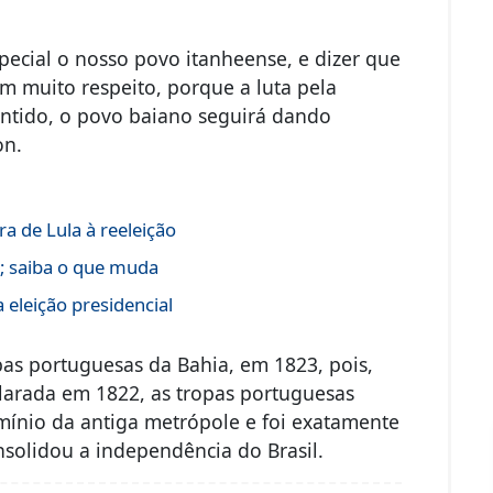
ecial o nosso povo itanheense, e dizer que
om muito respeito, porque a luta pela
entido, o povo baiano seguirá dando
on.
a de Lula à reeleição
s; saiba o que muda
 eleição presidencial
pas portuguesas da Bahia, em 1823, pois,
clarada em 1822, as tropas portuguesas
ínio da antiga metrópole e foi exatamente
solidou a independência do Brasil.