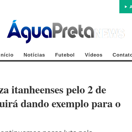
A
Início
Notícias
Futebol
Vídeos
Contat
a itanheenses pelo 2 de
guirá dando exemplo para o
FE