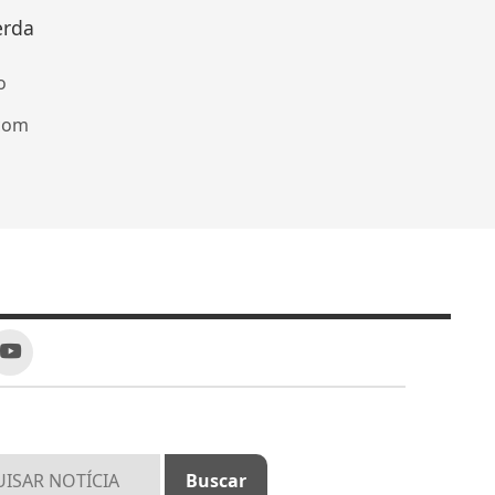
erda
o
 com