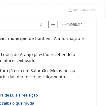
20/10/2022 12:55
A-
A+
IMPRIMIR
ão, município de Itanhém. A informação é
o Lopes de Araújo já estão recebendo a
m bloco sextavado.
utura já está em Salomão. Meios-fios já
tir daí, dar início ao calçamento.
a de Lula à reeleição
s; saiba o que muda