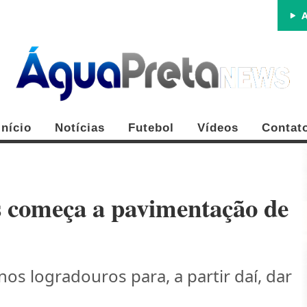
A
Início
Notícias
Futebol
Vídeos
Contat
s começa a pavimentação de
FE
os logradouros para, a partir daí, dar