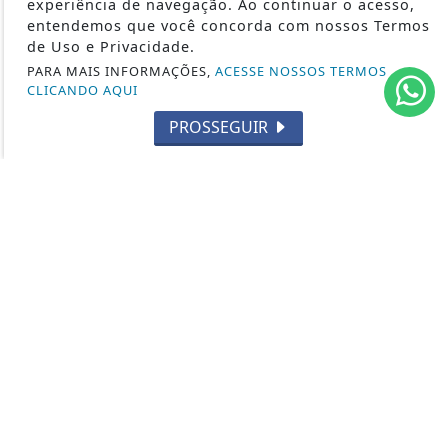
experiência de navegação. Ao continuar o acesso,
CONTOS DE DOMINGO
entendemos que você concorda com nossos Termos
CIDADES
de Uso e Privacidade.
EDITORIAL
PARA MAIS INFORMAÇÕES,
ACESSE NOSSOS TERMOS
CLICANDO AQUI
INTERNACIONAL
PROSSEGUIR
OPINIÃO
ECONOMIA
CULTURA
EVENTOS
RELIGIÃO
TECNOLOGIA
MEIO AMBIENTE
ESPORTE
CÂMARA DOS DEPUTADOS