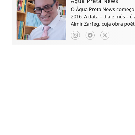
Água Preta News
O Água Preta News começou 
2016. A data – dia e mês – é
Almir Zarfeg, cuja obra poét
de notícias e entreteniment