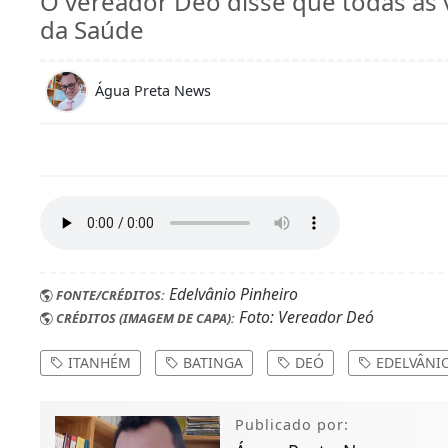
O vereador Deó disse que todas as v
da Saúde
Água Preta News
Edelvânio Pinheiro
FONTE/CRÉDITOS:
Foto: Vereador Deó
CRÉDITOS (IMAGEM DE CAPA):
ITANHÉM
BATINGA
DEÓ
EDELVÂNI
Publicado por: