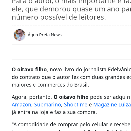
Para o autor, o mais importante é f
ele, que demorou quase um ano para
número possível de leitores.
Água Preta News
O oitavo filho
, novo livro do jornalista Edelvâ
do contrato que o autor fez com duas grandes ed
maiores e-commerces do Brasil.
Agora, portanto,
O oitavo filho
pode ser adquir
Amazon
,
Submarino
,
Shoptime
e
Magazine Luiz
já entra na loja e faz a sua compra.
"A comodidade de comprar pelo celular e receber