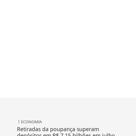
ECONOMIA
Retiradas da poupança superam
depósitos em R$ 7,15 bilhões em julho