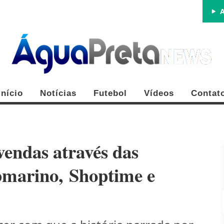
A
Início
Notícias
Futebol
Vídeos
Contat
vendas através das
marino, Shoptime e
FE