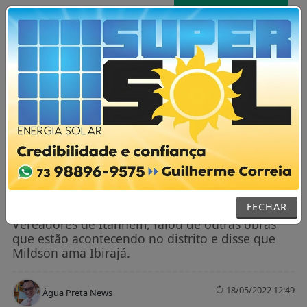
AGORA AO VIVO
MENU
NOTÍCIAS / POLÍTICA
Mildson inaugura reforma e ampliação
da Escola Eduprocames, em Ibirajá
FECHAR
Marcos Villas Boas, presidente da Câmara de
Vereadores de Itanhém, falou de outras obras
que estão acontecendo no distrito e disse que
Mildson ama Ibirajá.
18/05/2022 12:49
Água Preta News