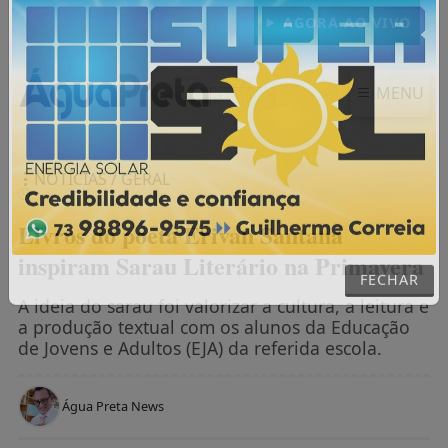
AGORA AO VIVO
MENU
NOTÍCIAS / GERAL
Livros do poeta Erivan Santana
inspiram Sarau Literário na Primavera
FECHAR
A ideia do sarau foi valorizar a cultura, a leitura e
a produção textual com os alunos da Educação
de Jovens e Adultos (EJA) da referida escola.
Água Preta News