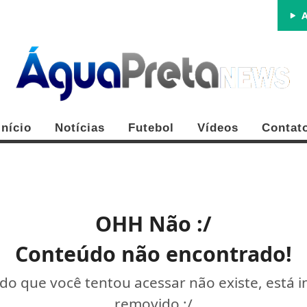
A
Início
Notícias
Futebol
Vídeos
Contat
OHH Não :/
Conteúdo não encontrado!
o que você tentou acessar não existe, está 
removido :/