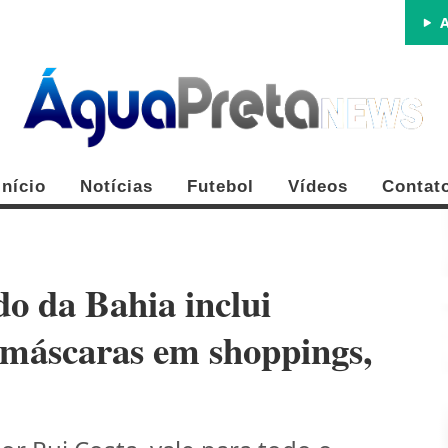
A
Início
Notícias
Futebol
Vídeos
Contat
o da Bahia inclui
 máscaras em shoppings,
FE