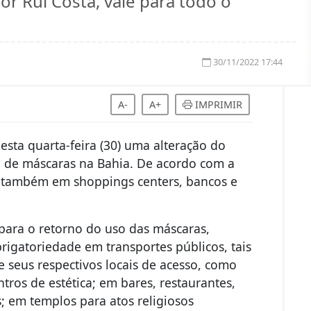
r Rui Costa, vale para todo o
30/11/2022 17:44
A-
A+
IMPRIMIR
desta quarta-feira (30) uma alteração do
o de máscaras na Bahia. De acordo com a
s também em shoppings centers, bancos e
 para o retorno do uso das máscaras,
brigatoriedade em transportes públicos, tais
 e seus respectivos locais de acesso, como
ros de estética; em bares, restaurantes,
; em templos para atos religiosos