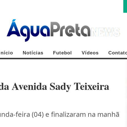
Início
Notícias
Futebol
Vídeos
Contat
da Avenida Sady Teixeira
FE
unda-feira (04) e finalizaram na manhã