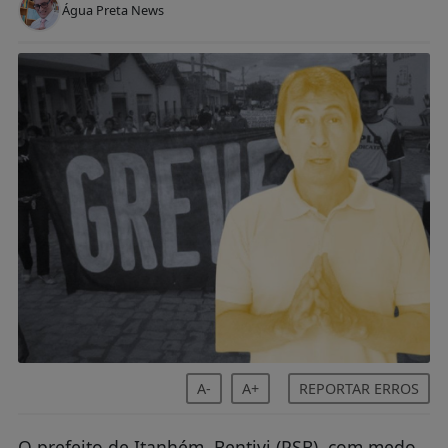
Água Preta News
A-
A+
REPORTAR ERROS
O prefeito de Itanhém, Bentivi (PSB), com medo