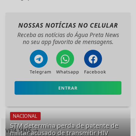
NOSSAS NOTÍCIAS
NO CELULAR
Receba as notícias do Água Preta News
no seu app favorito de mensagens.
Telegram
Whatsapp
Facebook
ENTRAR
NACIONAL
STM determina perda de patente de
VEJA MAIS
militar acusado de transmitir HIV