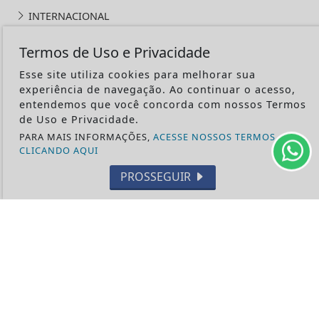
INTERNACIONAL
OPINIÃO
Termos de Uso e Privacidade
ECONOMIA
Esse site utiliza cookies para melhorar sua
CULTURA
experiência de navegação. Ao continuar o acesso,
EVENTOS
entendemos que você concorda com nossos Termos
RELIGIÃO
de Uso e Privacidade.
PARA MAIS INFORMAÇÕES,
ACESSE NOSSOS TERMOS
TECNOLOGIA
CLICANDO AQUI
MEIO AMBIENTE
PROSSEGUIR
ESPORTE
CÂMARA DOS DEPUTADOS
ÁGUA PRETA 24H - TODOS OS DIREITOS RESERVADOS