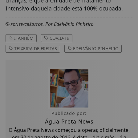
crianças, e que a Unidade de Tratamento
Intensivo daquela cidade está 100% ocupada.
Por Edelvânio Pinheiro
FONTE/CRÉDITOS:
ITANHÉM
COVID-19
TEIXEIRA DE FREITAS
EDELVÂNIO PINHEIRO
Publicado por:
Água Preta News
O Água Preta News começou a operar, oficialmente,
em 30 de agosto de 2016. A data – dia e mês – é a