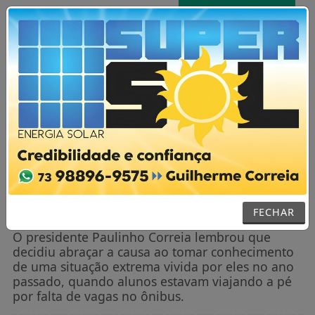
AGORA AO VIVO
MENU
NOTÍCIAS / GERAL
Câmara de Vereadores de Itanhém
reforça apoio aos universitários este ano
em reunião com estudantes
FECHAR
O presidente Paulinho Correia lembrou que
decidiu abraçar a causa ao tomar conhecimento
de uma situação extrema vivida por eles no ano
passado, quando alunos estavam viajando a pé
por falta de vagas no ônibus.