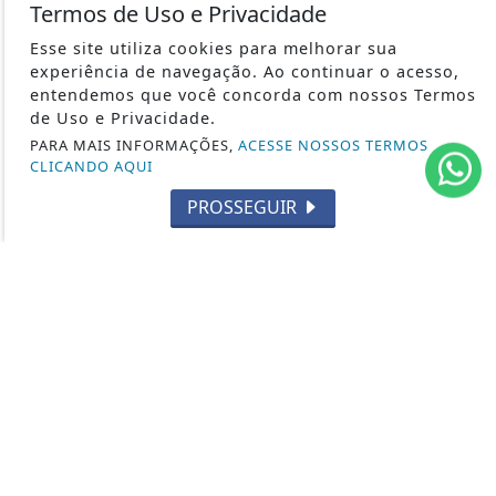
POLÍTICA
Termos de Uso e Privacidade
CONTOS DE DOMINGO
Esse site utiliza cookies para melhorar sua
CIDADES
experiência de navegação. Ao continuar o acesso,
entendemos que você concorda com nossos Termos
EDITORIAL
de Uso e Privacidade.
INTERNACIONAL
PARA MAIS INFORMAÇÕES,
ACESSE NOSSOS TERMOS
OPINIÃO
CLICANDO AQUI
ECONOMIA
PROSSEGUIR
CULTURA
EVENTOS
RELIGIÃO
TECNOLOGIA
MEIO AMBIENTE
ESPORTE
CÂMARA DOS DEPUTADOS