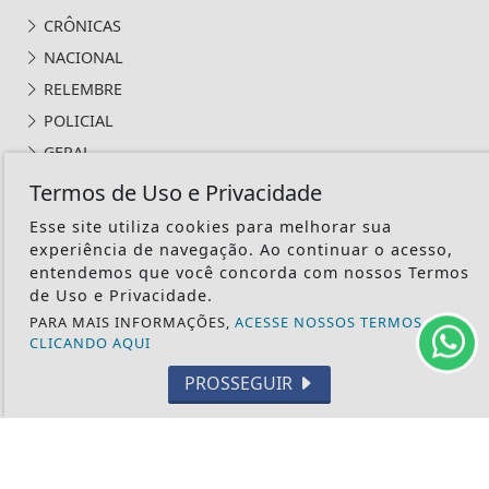
CRÔNICAS
NACIONAL
RELEMBRE
POLICIAL
GERAL
POLÍTICA
Termos de Uso e Privacidade
CONTOS DE DOMINGO
Esse site utiliza cookies para melhorar sua
CIDADES
experiência de navegação. Ao continuar o acesso,
entendemos que você concorda com nossos Termos
EDITORIAL
de Uso e Privacidade.
INTERNACIONAL
PARA MAIS INFORMAÇÕES,
ACESSE NOSSOS TERMOS
OPINIÃO
CLICANDO AQUI
ECONOMIA
PROSSEGUIR
CULTURA
EVENTOS
RELIGIÃO